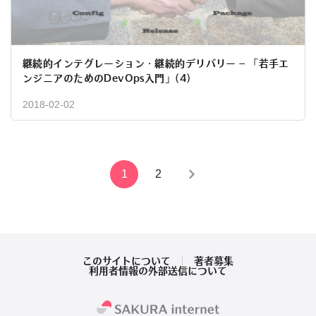
継続的インテグレーション・継続的デリバリー – 「若手エ
ンジニアのためのDevOps入門」(4)
2018-02-02
投
1
2
稿
の
ペ
このサイトについて
著者募集
利用者情報の外部送信について
ー
ジ