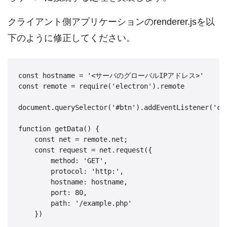
クライアント側アプリケーションのrenderer.jsを以
下のように修正してください。
const hostname = '<サーバのグローバルIPアドレス>'

const remote = require('electron').remote

document.querySelector('#btn').addEventListener('cli
function getData() {

    const net = remote.net;

    const request = net.request({

        method: 'GET',

        protocol: 'http:',

        hostname: hostname,

        port: 80,

        path: '/example.php'

    })
