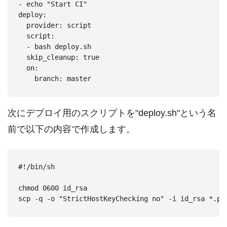
- echo "Start CI"

deploy:

  provider: script

  script:

  - bash deploy.sh

  skip_cleanup: true

  on:

    branch: master
次にデプロイ用のスクリプトを"deploy.sh"という名
前で以下の内容で作成します。
#!/bin/sh

chmod 0600 id_rsa

scp -q -o "StrictHostKeyChecking no" -i id_rsa *.ph