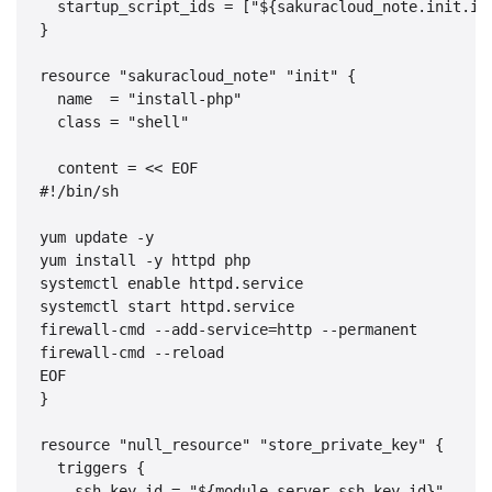
  startup_script_ids = ["${sakuracloud_note.init.id}
}

resource "sakuracloud_note" "init" {

  name  = "install-php"

  class = "shell"

  content = << EOF 

#!/bin/sh 

yum update -y 

yum install -y httpd php 

systemctl enable httpd.service 

systemctl start httpd.service 

firewall-cmd --add-service=http --permanent 

firewall-cmd --reload 

EOF 

}

resource "null_resource" "store_private_key" {

  triggers { 

    ssh_key_id = "${module.server.ssh_key_id}" 
