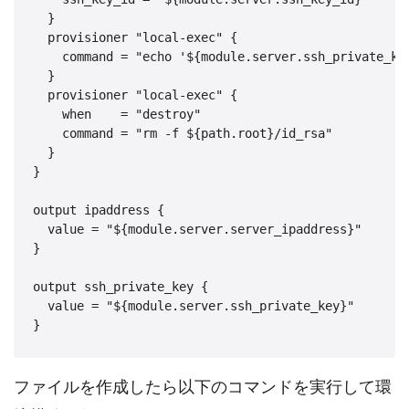
  } 

  provisioner "local-exec" { 

    command = "echo '${module.server.ssh_private_ke
  }

  provisioner "local-exec" {

    when    = "destroy"

    command = "rm -f ${path.root}/id_rsa"

  }

}

output ipaddress {

  value = "${module.server.server_ipaddress}"

}

output ssh_private_key {

  value = "${module.server.ssh_private_key}"

}
ファイルを作成したら以下のコマンドを実行して環