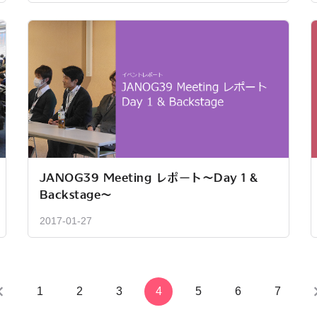
JANOG39 Meeting レポート～Day 1 &
Backstage～
2017-01-27
1
2
3
4
5
6
7