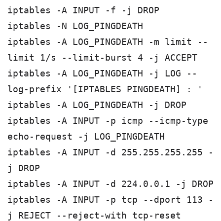
iptables -A INPUT -f -j DROP
iptables -N LOG_PINGDEATH
iptables -A LOG_PINGDEATH -m limit --
limit 1/s --limit-burst 4 -j ACCEPT
iptables -A LOG_PINGDEATH -j LOG --
log-prefix '[IPTABLES PINGDEATH] : '
iptables -A LOG_PINGDEATH -j DROP
iptables -A INPUT -p icmp --icmp-type
echo-request -j LOG_PINGDEATH
iptables -A INPUT -d 255.255.255.255 -
j DROP
iptables -A INPUT -d 224.0.0.1 -j DROP
iptables -A INPUT -p tcp --dport 113 -
j REJECT --reject-with tcp-reset