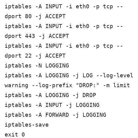
iptables -A INPUT -i eth0 -p tcp --
dport 80 -j ACCEPT
iptables -A INPUT -i eth0 -p tcp --
dport 443 -j ACCEPT
iptables -A INPUT -i eth0 -p tcp --
dport 22 -j ACCEPT
iptables -N LOGGING
iptables -A LOGGING -j LOG --log-level
warning --log-prefix "DROP:" -m limit
iptables -A LOGGING -j DROP
iptables -A INPUT -j LOGGING
iptables -A FORWARD -j LOGGING
iptables-save
exit 0