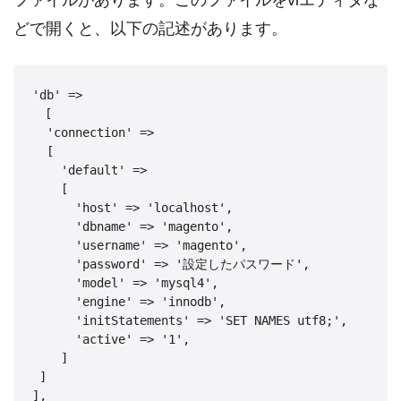
どで開くと、以下の記述があります。
'db' => 

　[

  'connection' => 

  [

    'default' =>

    [

      'host' => 'localhost',

      'dbname' => 'magento',

      'username' => 'magento',

      'password' => '設定したパスワード',

      'model' => 'mysql4',

      'engine' => 'innodb',

      'initStatements' => 'SET NAMES utf8;',

      'active' => '1',

    ]

 ]

],