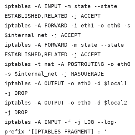
iptables -A INPUT -m state --state
ESTABLISHED,RELATED -j ACCEPT
iptables -A FORWARD -i eth1 -o eth0 -s
$internal_net -j ACCEPT
iptables -A FORWARD -m state --state
ESTABLISHED,RELATED -j ACCEPT
iptables -t nat -A POSTROUTING -o eth0
-s $internal_net -j MASQUERADE
iptables -A OUTPUT -o eth0 -d $local1
-j DROP
iptables -A OUTPUT -o eth0 -d $local2
-j DROP
iptables -A INPUT -f -j LOG --log-
prefix '[IPTABLES FRAGMENT] : '