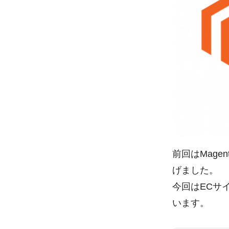
前回はMag
げました。
今回はECサ
います。