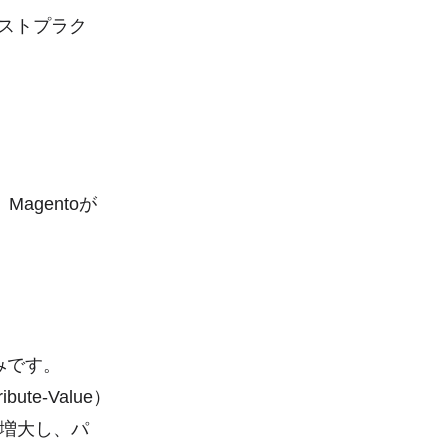
ベストプラク
gentoが
みです。
te-Value）
が増大し、パ