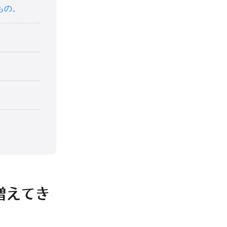
もの。
増えてき