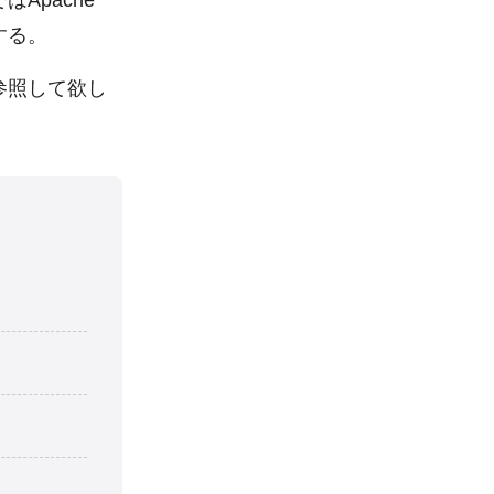
Apache
介する。
参照して欲し