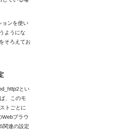
ションを使い
うようにな
定をそろえてお
定
_http2とい
ば、このモ
ストごとに
Webブラウ
LS関連の設定