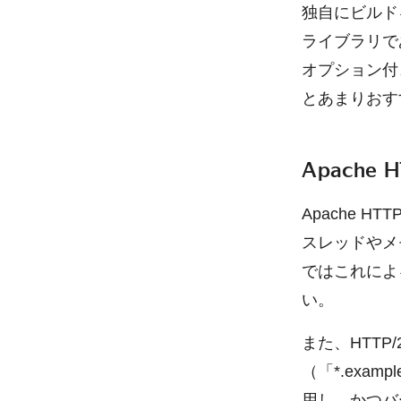
独自にビルド
ライブラリである
オプション付
とあまりおす
Apache
Apache H
スレッドやメ
ではこれによ
い。
また、HTT
（「*.exa
用し、かつバ