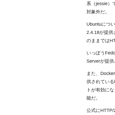
系（jessi
対象外だ。
Ubuntuについ
2.4.18
のままではHT
いっぽうFedor
Serverが
また、Dock
供されているht
トが有効にな
能だ。
公式にHTTP/