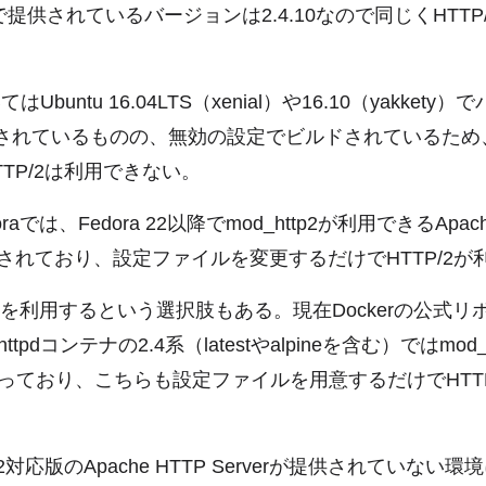
e）で提供されているバージョンは2.4.10なので同じくHTT
てはUbuntu 16.04LTS（xenial）や16.10（yakkety
が提供されているものの、無効の設定でビルドされているた
TP/2は利用できない。
aでは、Fedora 22以降でmod_http2が利用できるApach
提供されており、設定ファイルを変更するだけでHTTP/2
erを利用するという選択肢もある。現在Dockerの公式
tpdコンテナの2.4系（latestやalpineを含む）ではmod_
っており、こちらも設定ファイルを用意するだけでHTTP
2対応版のApache HTTP Serverが提供されていない