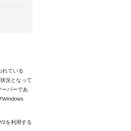
われている
できる状況となって
bサーバーであ
びWindows
TP/2を利用する