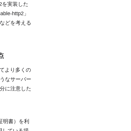
2を実装した
e-http2」
などを考える
点
比べてより多くの
うなサーバー
分に注意した
る証明書）を利
用している場