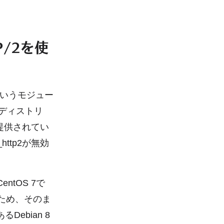
TP/2を使
2」というモジュー
xディストリ
て提供されてい
ttp2が無効
entOS 7で
あるため、そのま
ebian 8