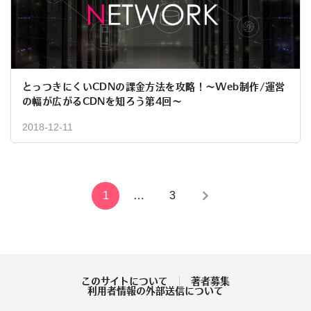
とっつきにくいCDNの課金方法を攻略！〜Web制作/運営
の幅が広がるCDNを知ろう第4回〜
2018-12-11
投
1
…
3
稿
の
ペ
このサイトについて
著者募集
利用者情報の外部送信について
ー