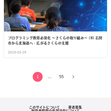
プログラミング教育必須化 ～さくらの取り組み～ (8) 石狩
市から北海道へ - 広がるさくらの支援
2019-03-29
投
1
…
55
稿
の
ペ
このサイトについて
著者募集
利用者情報の外部送信について