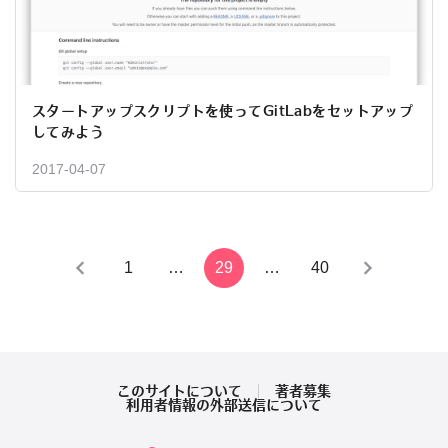
スタートアップスクリプトを使ってGitLabをセットアップ
してみよう
2017-04-07
投
1
…
29
…
40
稿
の
ペ
このサイトについて
著者募集
利用者情報の外部送信について
ー