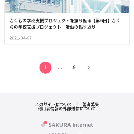
さくらの学校支援プロジェクトを振り返る【第6回】さく
らの学校支援プロジェクト 活動の振り返り
2021-04-07
投
1
…
9
稿
の
ペ
このサイトについて
著者募集
利用者情報の外部送信について
ー
ジ