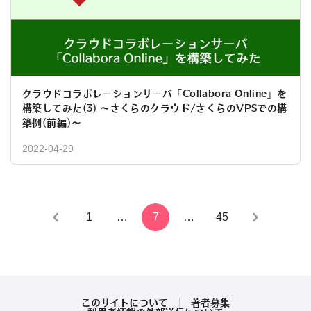
クラウドコラボレーションサーバ「Collabora Online」を
構築してみた(3) 〜さくらのクラウド/さくらのVPSでの構
築例(前編)〜
2022-04-29
投
1
…
7
…
45
稿
の
ペ
このサイトについて
著者募集