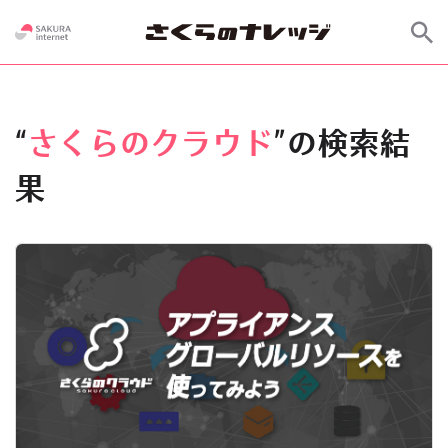
“
さくらのクラウド
”の検索結
果