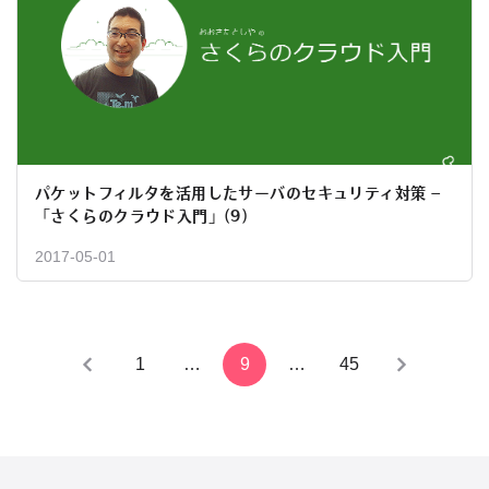
パケットフィルタを活用したサーバのセキュリティ対策 –
「さくらのクラウド入門」(9)
2017-05-01
投
1
…
9
…
45
稿
の