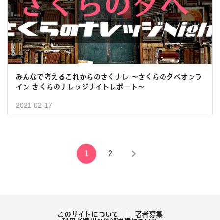
みんなで考えるこれからのさくナレ 〜さくらの夕べオンラ
イン さくらのナレッジナイトレポート〜
2021-02-17
投
1
2
稿
の
ペ
このサイトについて
著者募集