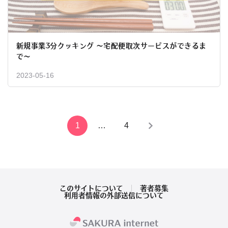
新規事業3分クッキング 〜宅配便取次サービスができるま
で〜
2023-05-16
投
1
…
4
稿
の
ペ
このサイトについて
著者募集
利用者情報の外部送信について
ー
ジ