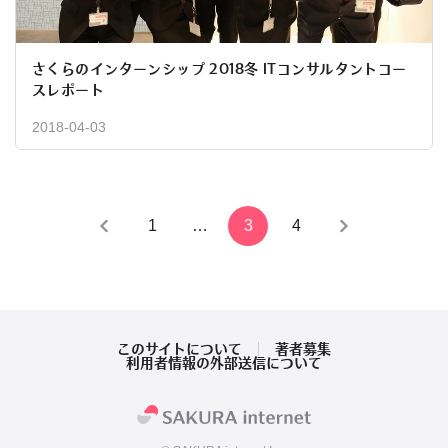
さくらのインターンシップ 2018冬 ITコンサルタントコー
スレポート
2018-04-03
投
1
…
3
4
稿
の
ペ
このサイトについて
著者募集
利用者情報の外部送信について
ー
ジ