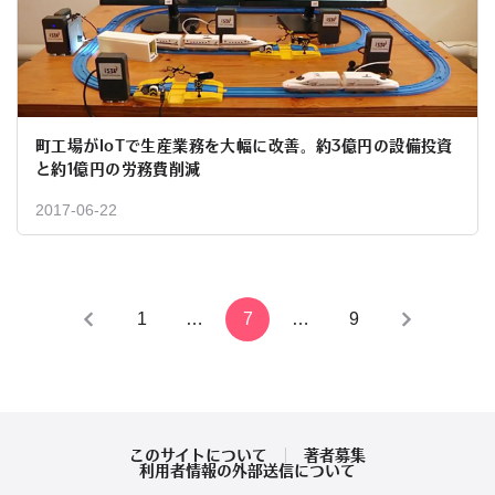
町工場がIoTで生産業務を大幅に改善。約3億円の設備投資
と約1億円の労務費削減
2017-06-22
投
1
…
7
…
9
稿
の
ペ
このサイトについて
著者募集
利用者情報の外部送信について
ー