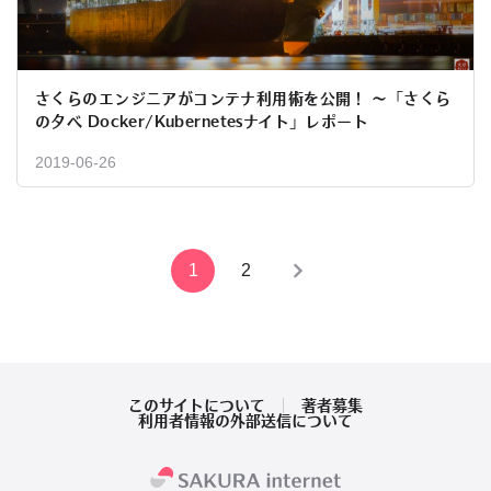
さくらのエンジニアがコンテナ利用術を公開！ 〜「さくら
の夕べ Docker/Kubernetesナイト」レポート
2019-06-26
投
1
2
稿
の
ペ
このサイトについて
著者募集
利用者情報の外部送信について
ー
ジ