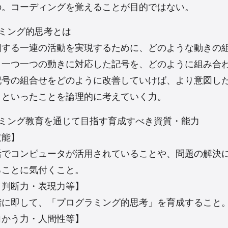
の。コーディングを覚えることが目的ではない。
ラミング的思考とは
図する一連の活動を実現するために、どのような動きの
、一つ一つの動きに対応した記号を、どのように組み合
記号の組合せをどのように改善していけば、より意図し
、といったことを論理的に考えていく力。
ラミング教育を通じて目指す育成すべき資質・能力
技能】
活でコンピュータが活用されていることや、問題の解決
ることに気付くこと。
・判断力・表現力等】
階に即して、「プログラミング的思考」を育成すること
向かう力・人間性等】