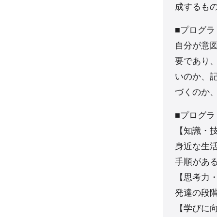
成するも
■プログ
自分が意
要であり
いのか、
づくのか
■プログ
【知識・
身近な生
手順があ
【思考力
発達の段
【学びに