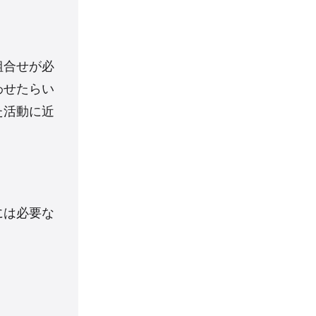
組合せが必
わせたらい
た活動に近
には必要な
。