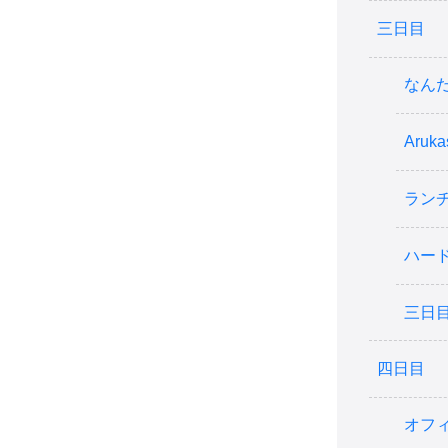
三日目
なん
Aruka
ラン
ハー
三日
四日目
オフ