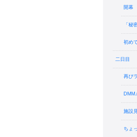
開幕
「秘
初め
二日目
再びラ
DMM.
施設
ちょ