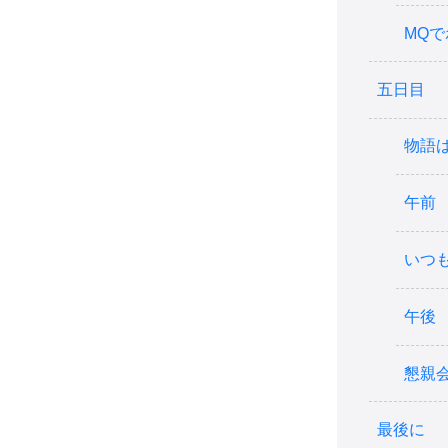
MQ
五日目
物語
午前
いつ
午後
懇親
最後に