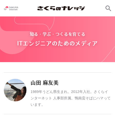
知る・学ぶ・つくるを育てる
ITエンジニアのためのメディア
山田 麻友美
1989年うどん県生まれ。2012年入社。さくらイ
ンターネット 人事部所属。鴨南蛮そばにハマって
います。